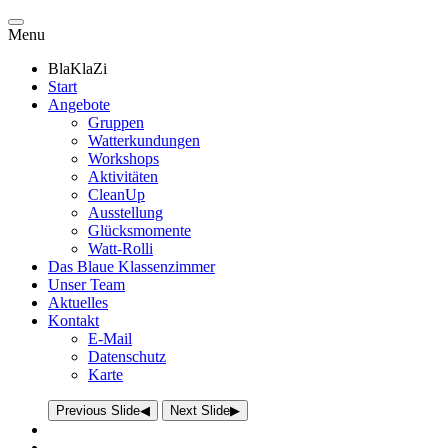
Menu
BlaKlaZi
Start
Angebote
Gruppen
Watterkundungen
Workshops
Aktivitäten
CleanUp
Ausstellung
Glücksmomente
Watt-Rolli
Das Blaue Klassenzimmer
Unser Team
Aktuelles
Kontakt
E-Mail
Datenschutz
Karte
Previous Slide
◀
Next Slide
▶