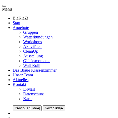
Menu
BlaKlaZi
Start
Angebote
Gruppen
Watterkundungen
Workshops
Aktivitäten
CleanUp
Ausstellung
Glücksmomente
Watt-Rolli
Das Blaue Klassenzimmer
Unser Team
Aktuelles
Kontakt
E-Mail
Datenschutz
Karte
Previous Slide
◀
Next Slide
▶