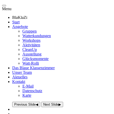
Menu
BlaKlaZi
Start
Angebote
Gruppen
Watterkundungen
Workshops
Aktivitäten
CleanUp
Ausstellung
Glücksmomente
Watt-Rolli
Das Blaue Klassenzimmer
Unser Team
Aktuelles
Kontakt
E-Mail
Datenschutz
Karte
Previous Slide
◀
Next Slide
▶